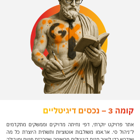
קומה 3 – נכסים דיגיטליים
אתר פרויקט יוקרתי, דפי נחיתה מדויקים וממשקים מתקדמים
ל־ניהול סי. אר.אמו משולבות אוטוציות ותשתית היוצרת כל מה
שנדרש כדי ליצור חזית דיגיטלית מרשימה שמרכזת פניות ומובילה