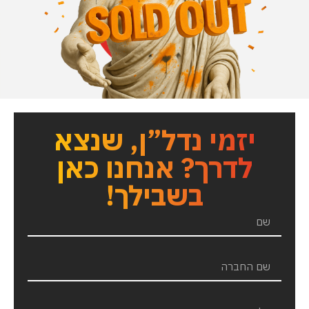
יזמי נדל”ן, שנצא
לדרך? אנחנו כאן
בשבילך!