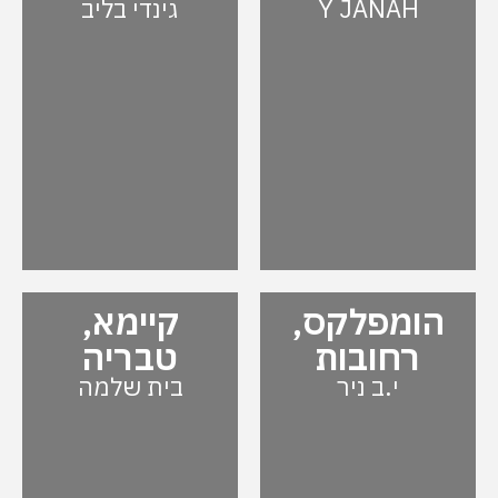
Y JANAH
גינדי בליב
הומפלקס,
קיימא,
רחובות
טבריה
י.ב ניר
בית שלמה