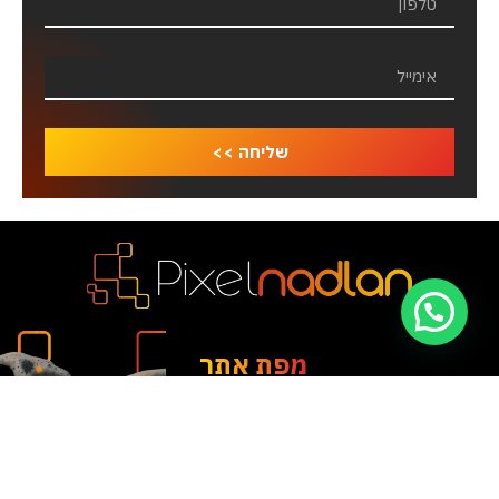
שליחה >>
מפת אתר
אודות החברה
צור קשר
פרויקטים
054-
מיתוג ובניית שפה
6365333
סושיאל ויצירת תוכן
משה גושן
אתרים ודפי נחיתה